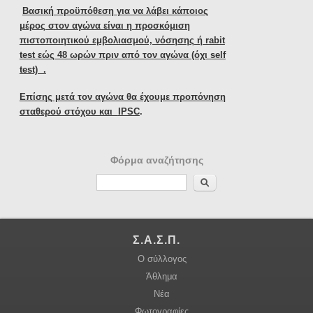
Βασική προϋπόθεση για να λάβει κάποιος
μέρος στον αγώνα είναι η προσκόμιση
πιστοποιητικού εμβολιασμού, νόσησης ή rabit
test εώς 48 ωρών πριν από τον αγώνα (όχι self
test) .
Επίσης μετά τον αγώνα θα έχουμε προπόνηση
σταθερού στόχου και
IPSC
.
Φόρμα αναζήτησης
Αναζήτηση
Σ.Α.Σ.Π.
Ο σύλλογος
Άθλημα
Νέα
Φωτογραφίες