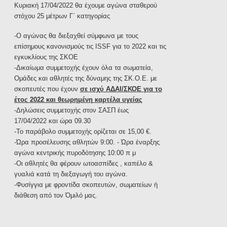
Κυριακή 17/04/2022 θα έχουμε αγώνα σταθερού
στόχου 25 μέτρων Γ΄ κατηγορίας
-Ο αγώνας θα διεξαχθεί σύμφωνα με τους
επίσημους κανονισμούς τις ISSF για το 2022 και τις
εγκυκλίους της ΣΚΟΕ
-Δικαίωμα συμμετοχής έχουν όλα τα σωματεία,
Ομάδες και αθλητές της δύναμης της ΣΚ.Ο.Ε. με
σκοπευτές που έχουν
σε
ι
σχύ ΑΔΑΙ/ΣΚΟΕ για το
έτος 2022 και θεωρημένη καρτέλα υγείας
-Δηλώσεις συμμετοχής στον ΣΑΣΠ έως
17/04/2022 και ώρα 09.30
-Το παράβολο συμμετοχής ορίζεται σε 15,00 €.
-Ώρα προσέλευσης αθλητών 9:00. - Ώρα έναρξης
αγώνα κεντρικής πυροδότησης 10:00 π μ
-Οι αθλητές θα φέρουν ωτοασπίδες , καπέλο &
γυαλιά κατά τη διεξαγωγή του αγώνα.
-Φυσίγγια με φροντίδα σκοπευτών, σωματείων ή
διάθεση από τον Όμιλό μας.