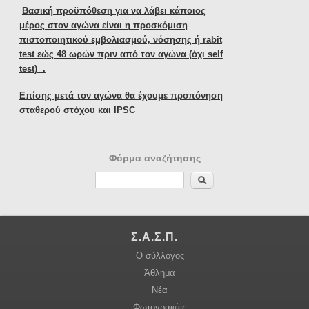
Βασική προϋπόθεση για να λάβει κάποιος
μέρος στον αγώνα είναι η προσκόμιση
πιστοποιητικού εμβολιασμού, νόσησης ή rabit
test εώς 48 ωρών πριν από τον αγώνα (όχι self
test) .
Επίσης μετά τον αγώνα θα έχουμε προπόνηση
σταθερού στόχου και IPSC
Φόρμα αναζήτησης
Αναζήτηση
Σ.Α.Σ.Π.
Ο σύλλογος
Άθλημα
Νέα
Φωτογραφίες