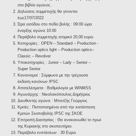
στο βιβλίο αγώνος .
Δηλώσεις συμμετοχής θα γίνονται
έως17/07/2022
Ώρα εισόδου στο πεδίο βολής : 09:00 ώρα
έναρξης αγώνα 10:00
Παράβολο συμμετοχής ατομικό 20,00 ευρώ
Κατηγορίες : OPEN – Standard – Production -
Production optics light – Production optics–
Classic – Revolver
Υποκατηγορίες : Junior – Lady – Senior –
Super Senior
Κανονισμοί : Σύμφωνα με την τρέχουσα
έκδοση κανόνων IPSC
Αποτελέσματα : Βαθμολογία με WINMSS
Αγωνάρχης : Νικολακόπουλος Δημήτριος
Διευθυντής αγώνα : Μπατζής Γεώργιος
Κριτές : Πιστοποιημένοι από την κατάσταση
Κριτών Σκοποβολής IPSC της ΣΚΟΕ
Επιτροπή Διαιτησίας : Θα ανακοινωθεί το πρωί
της Κυριακής στο σκοπευτήριο.
Παράβολο ενστάσεων : 30 Ευρώ