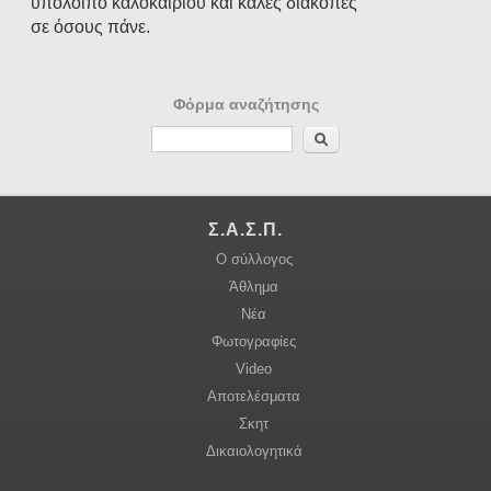
υπόλοιπο καλοκαιριού και καλές διακοπές
σε όσους πάνε.
Φόρμα αναζήτησης
Αναζήτηση
Σ.Α.Σ.Π.
Ο σύλλογος
Άθλημα
Νέα
Φωτογραφίες
Video
Αποτελέσματα
Σκητ
Δικαιολογητικά