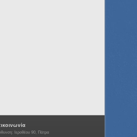
ικοινωνία
ύθυνση: Ιεροθέου 90, Πάτρα