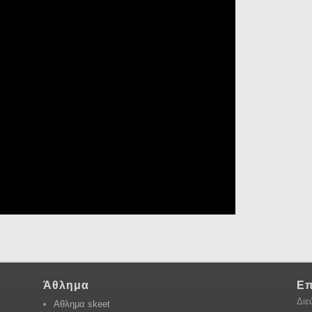
Άθλημα
Επ
Διε
Αθλημα skeet