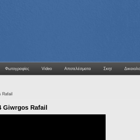
Φωτογραφίες
Video
Αποτελέσματα
Σκητ
Δικαιολ
 Rafail
4 Giwrgos Rafail