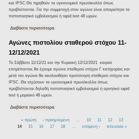
και IPSC.Θα τηρηθούν τα υγειονομικά πρωτόκολλα όπως
προβλέπονται. Για την συμμετοχή στον αγώνα είναι απαραίτητα τα
πιστοποιητικά εμβολιασμού ή rapid test 48 ωρών.
Διαβάστε περισσότερα
για Αγώνας σταθερού στόχου 19/12/21
Αγώνες πιστολίου σταθερού στόχου 11-
12/12/2021
Το Σάββατο 11/12/21 και την Κυριακή 12/12/2021 καιρού
επιτρέποντος θα έχουμε αγώνα σταθερού στόχου Γ κατηγορίας και
μετά τον αγώνα θα ακολουθήσει προπόνηση σταθερού στόχου και
IPSC .Θα ισχύσουν τα υγειονομικά πρωτόκολλα όπως
προβλέπονται δηλαδή πιστοποιητικό εμβολιασμού ή αρνητικό rapid
test ή μοριακό 48 ωρών.
Διαβάστε περισσότερα
για Αγώνες πιστολίου σταθερού στόχου 11-
12/12/2021
« πρώτη
‹ προηγούμενη
…
10
11
12
13
Σελίδες
14
15
16
17
18
…
επόμενη ›
τελευταία »