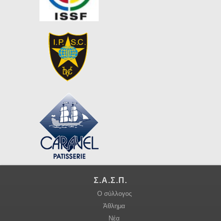
Σ.Α.Σ.Π.
Ο σύλλογος
Άθλημα
Νέα